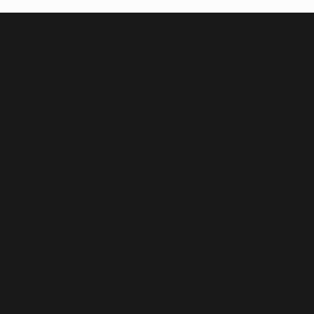
‏‏‎ ‎