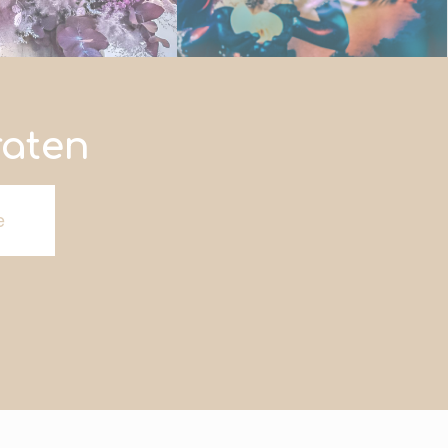
raten
e